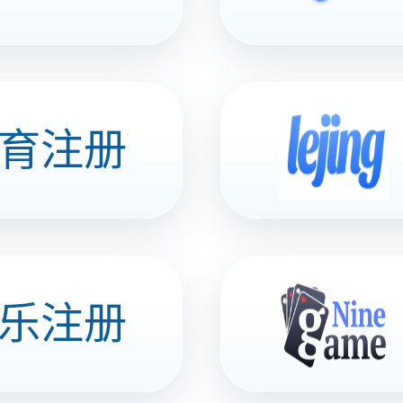
20岁新秀顶替福克
马格努森与霍肯伯格队友摩擦
加剧，哈
-05
推荐
2026-07-18
推荐
联系我们
support@contrarycards.com
开
亿
科