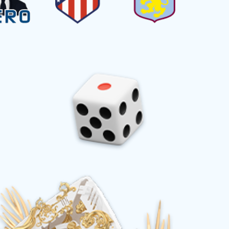
森新王的统治周期
一历史性转折不仅标志
勒沃库森以不败战绩强
了充满变数的“后拜仁